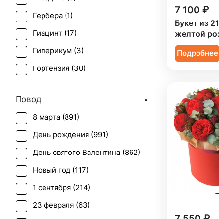
7 100 ₽
Гербера (
1
)
Букет из 2
Гиацинт (
17
)
желтой ро
Гиперикум (
3
)
Подробнее
Гортензия (
30
)
Ирис (
29
)
Повод
Леукоспермум (
1
)
8 марта (
891
)
Мимоза (
18
)
День рождения (
991
)
Озотамнус (
1
)
День святого Валентина (
862
)
Орхидея (
2
)
Новый год (
117
)
Пион (
77
)
1 сентября (
214
)
Ранункулюс (
14
)
23 февраля (
63
)
Роза (
582
)
7 550 ₽