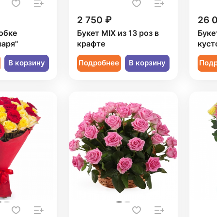
2 750 ₽
26 
обке
Букет MIX из 13 роз в
Буке
заря"
крафте
куст
В корзину
Подробнее
В корзину
Под