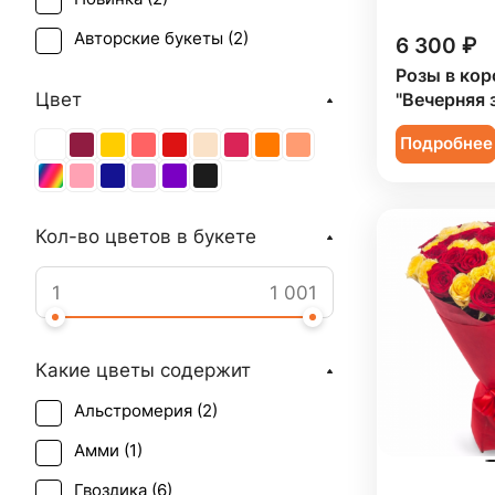
Авторские букеты (
2
)
6 300 ₽
Розы в кор
Цвет
"Вечерняя 
Подробнее
Кол-во цветов в букете
Какие цветы содержит
Альстромерия (
2
)
Амми (
1
)
Гвоздика (
6
)