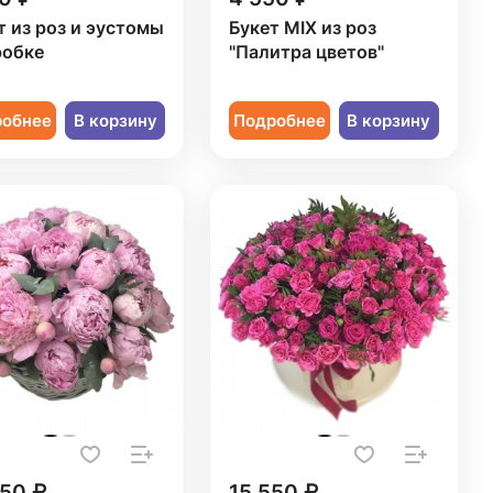
т из роз и эустомы
Букет MIX из роз
робке
"Палитра цветов"
робнее
В корзину
Подробнее
В корзину
250 ₽
15 550 ₽