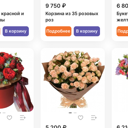
9 750 ₽
6 8
1 красной и
Корзина из 35 розовых
Буке
зы
роз
желт
В корзину
Подробнее
В корзину
Под
5 200 ₽
6 21