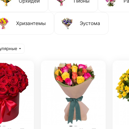
Орхидеи
Пионы
Р
Хризантемы
Эустома
улярные