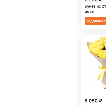
Подруге (
110
)
Букет из 2
розы
Ребенку (
449
)
Подробнее
Сестре (
109
)
6 050 ₽