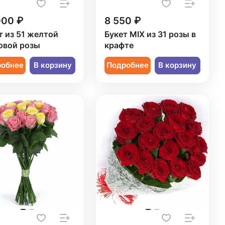
000 ₽
8 550 ₽
т из 51 желтой
Букет MIX из 31 розы в
овой розы
крафте
робнее
В корзину
Подробнее
В корзину