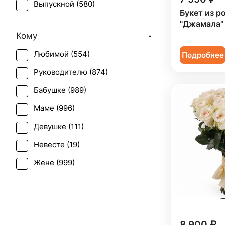
Выпускной (
580
)
Роза кустовая (
120
)
Букет из р
День матери (
680
)
"Джамала"
Сирень (
7
)
Кому
День учителя (
485
)
Скиммия (
1
)
Любимой (
554
)
Подробнее
Пасха (
44
)
Тюльпан (
202
)
Руководителю (
874
)
Первое свидание (
945
)
Фрезия (
3
)
Бабушке (
989
)
Последний звонок (
535
)
Хризантема (
3
)
Маме (
996
)
Рождение ребенка (
408
)
Эустома (
3
)
Девушке (
111
)
Рождество (
114
)
Невесте (
19
)
Свадьба (
8
)
Жене (
999
)
Татьянин день (
641
)
Женщине (
1010
)
Траур (
10
)
Коллеге (
1006
)
Юбилей (
664
)
Мужчине (
160
)
8 900 ₽