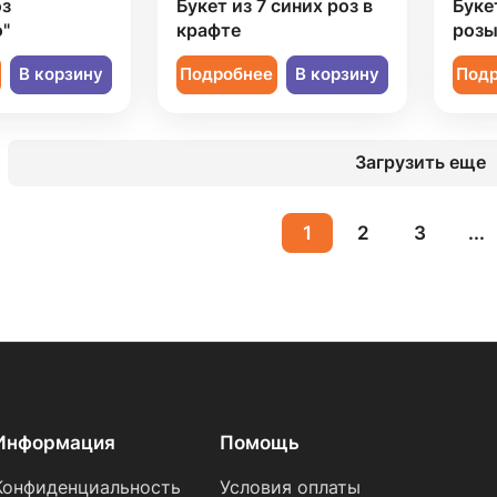
оз
Букет из 7 синих роз в
Буке
"
крафте
розы
В корзину
Подробнее
В корзину
Под
Загрузить еще
1
2
3
...
Информация
Помощь
Конфиденциальность
Условия оплаты