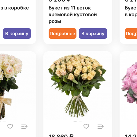
оз в коробке
Букет из 11 веток
Буке
кремовой кустовой
в ко
розы
В корзину
Подробнее
В корзину
Под
18 860 ₽
14 