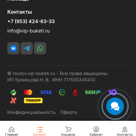
Контакты
+7 (953) 424-63-33
info@vip-buketi.ru
© reutov.vip-buketi.ru - Все права защищены.
ИП Кузнецова Н. В. ИНН 711500345410
Конфиденциальность
Оферта
Главная
Каталог
Корзина
Кабинет
Контакты