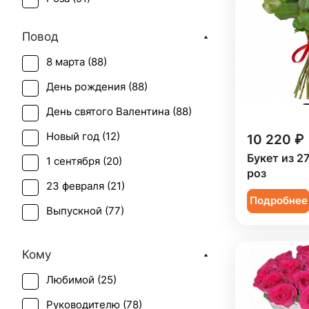
Повод
8 марта (
88
)
День рождения (
88
)
День святого Валентина (
88
)
Новый год (
12
)
10 220 ₽
Букет из 2
1 сентября (
20
)
роз
23 февраля (
21
)
Подробнее
Выпускной (
77
)
День матери (
86
)
Кому
День учителя (
58
)
Любимой (
25
)
Пасха (
9
)
Руководителю (
78
)