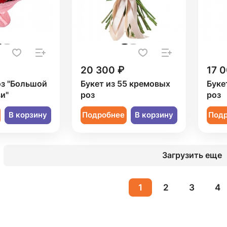
20 300 ₽
17 
оз "Большой
Букет из 55 кремовых
Буке
и"
роз
роз
В корзину
Подробнее
В корзину
Под
Загрузить еще
1
2
3
4