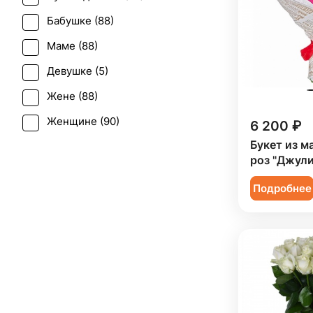
Первое свидание (
80
)
Бабушке (
88
)
Последний звонок (
66
)
Маме (
88
)
Рождение ребенка (
50
)
Девушке (
5
)
Рождество (
11
)
Жене (
88
)
Свадьба (
1
)
Женщине (
90
)
6 200 ₽
Татьянин день (
81
)
Букет из 
Коллеге (
89
)
Траур (
4
)
роз "Джули
Мужчине (
36
)
Юбилей (
72
)
Подробнее
Подруге (
5
)
Ребенку (
20
)
Сестре (
5
)