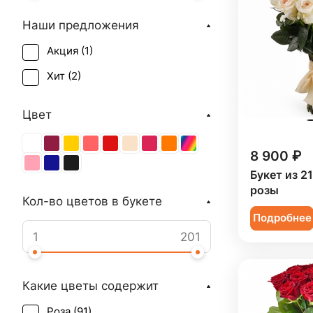
Наши предложения
Акция (
1
)
Хит (
2
)
Цвет
8 900 ₽
Букет из 2
розы
Кол-во цветов в букете
Подробнее
Какие цветы содержит
Роза (
91
)