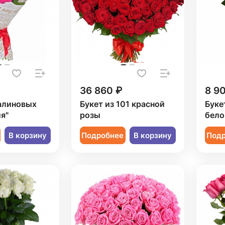
36 860 ₽
8 9
малиновых
Букет из 101 красной
Буке
я"
розы
бело
В корзину
Подробнее
В корзину
Под