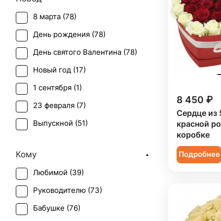
8 марта (
78
)
День рождения (
78
)
День святого Валентина (
78
)
Новый год (
17
)
1 сентября (
1
)
8 450 ₽
23 февраля (
7
)
Сердце из 
Выпускной (
51
)
красной ро
коробке
День матери (
78
)
Кому
Подробнее
День учителя (
52
)
Любимой (
39
)
Пасха (
8
)
Руководителю (
73
)
Первое свидание (
72
)
Бабушке (
76
)
Последний звонок (
42
)