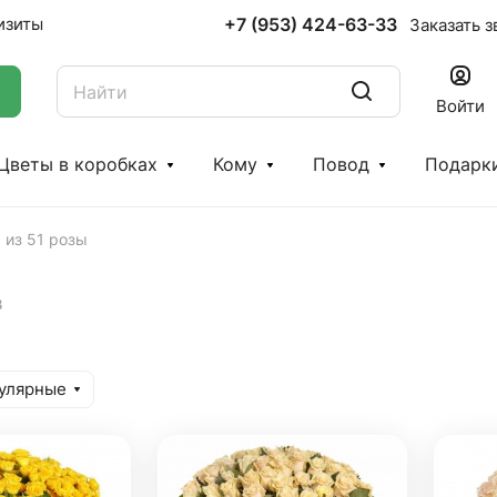
+7 (953) 424-63-33
изиты
Заказать з
Войти
Цветы в коробках
Кому
Повод
Подарк
 из 51 розы
в
улярные