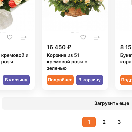
16 450 ₽
8 15
1 кремовой и
Корзина из 51
Буке
 розы
кремовой розы с
кора
зеленью
В корзину
Подробнее
В корзину
Под
Загрузить еще
1
2
3