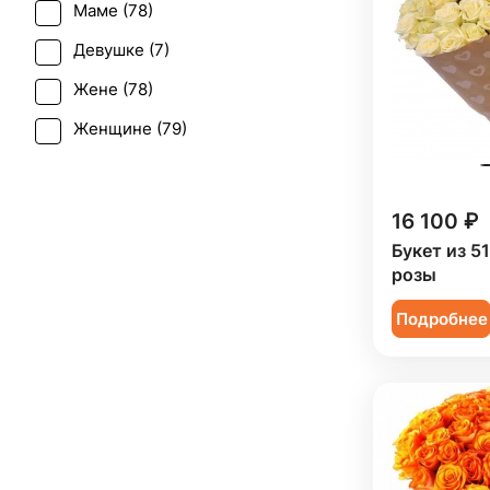
Маме (
78
)
Рождение ребенка (
66
)
Девушке (
7
)
Рождество (
17
)
Жене (
78
)
Татьянин день (
78
)
Женщине (
79
)
Траур (
1
)
Коллеге (
78
)
Юбилей (
75
)
Мужчине (
16
)
16 100 ₽
Подруге (
6
)
Букет из 5
розы
Ребенку (
2
)
Подробнее
Сестре (
7
)