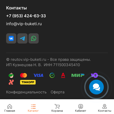
Контакты
+7 (953) 424-63-33
info@vip-buketi.ru
© reutov.vip-buketi.ru - Все права защищены.
ИП Кузнецова Н. В. ИНН 711500345410
Конфиденциальность
Оферта
Главная
Каталог
Корзина
Кабинет
Контакты