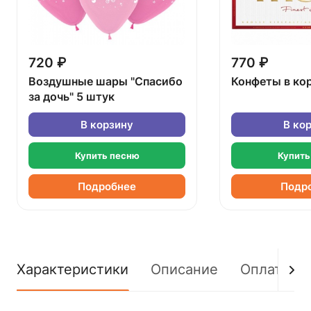
720 ₽
770 ₽
Воздушные шары "Спасибо
Конфеты в ко
за дочь" 5 штук
В корзину
В ко
Купить песню
Купить
Подробнее
Подр
Характеристики
Описание
Оплата