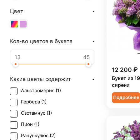
Цвет
Кол-во цветов в букете
12 200 ₽
Букет из 1
Какие цветы содержит
сирени
Альстромерия (
1
)
Подробнее
Гербера (
1
)
Озотамнус (
1
)
Пион (
1
)
Ранункулюс (
2
)