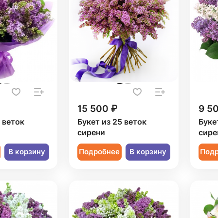
15 500 ₽
9 5
9 веток
Букет из 25 веток
Буке
сирени
сире
В корзину
Подробнее
В корзину
Под