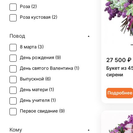
Роза (
2
)
Роза кустовая (
2
)
Сирень (
9
)
Повод
Эустома (
1
)
8 марта (
3
)
День рождения (
9
)
27 500 ₽
Букет из 4
День святого Валентина (
1
)
сирени
Выпускной (
6
)
День матери (
1
)
Подробнее
День учителя (
1
)
Первое свидание (
9
)
Последний звонок (
7
)
Кому
Рождение ребенка (
1
)