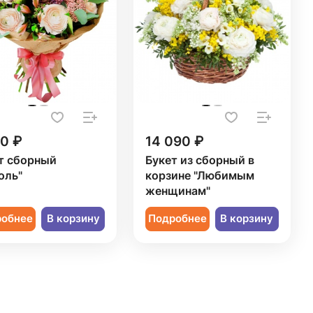
70 ₽
14 090 ₽
т сборный
Букет из сборный в
оль"
корзине "Любимым
женщинам"
робнее
В корзину
Подробнее
В корзину