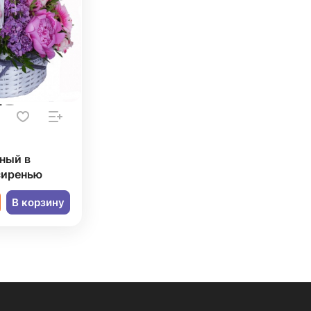
ный в
сиренью
В корзину