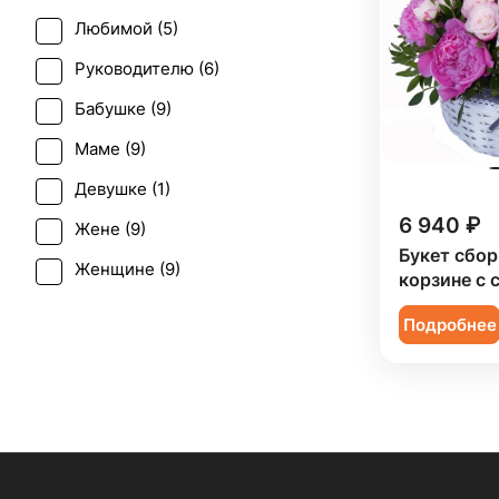
Любимой (
5
)
Юбилей (
2
)
Руководителю (
6
)
Бабушке (
9
)
Маме (
9
)
Девушке (
1
)
6 940 ₽
Жене (
9
)
Букет сбор
Женщине (
9
)
корзине с 
Коллеге (
9
)
Подробнее
Подруге (
1
)
Ребенку (
4
)
Сестре (
1
)