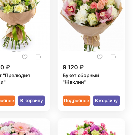
30 ₽
9 120 ₽
т "Прелюдия
Букет сборный
и"
"Жаклин"
робнее
В корзину
Подробнее
В корзину