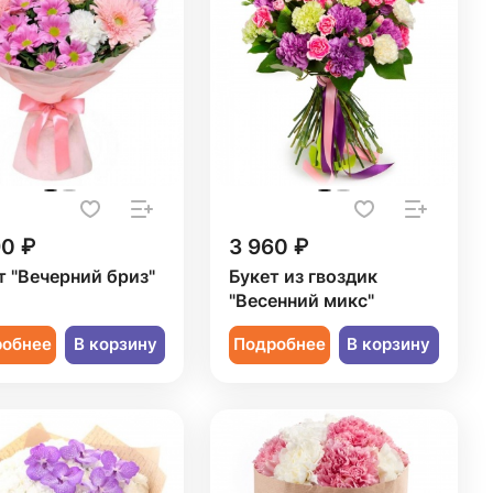
90 ₽
3 960 ₽
т "Вечерний бриз"
Букет из гвоздик
"Весенний микс"
робнее
В корзину
Подробнее
В корзину