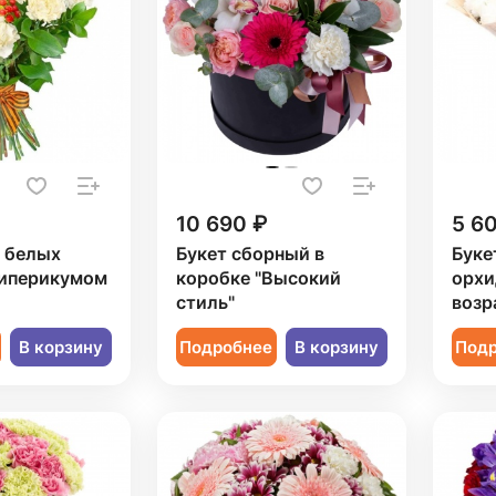
10 690 ₽
5 6
9 белых
Букет сборный в
Буке
гиперикумом
коробке "Высокий
орхи
стиль"
возр
В корзину
Подробнее
В корзину
Под