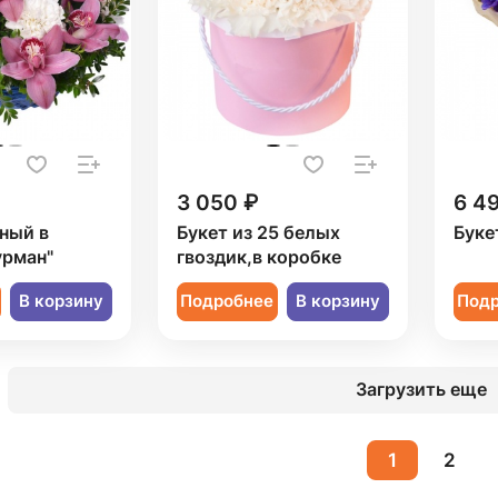
3 050 ₽
6 4
ный в
Букет из 25 белых
Буке
урман"
гвоздик,в коробке
В корзину
Подробнее
В корзину
Под
Загрузить еще
1
2