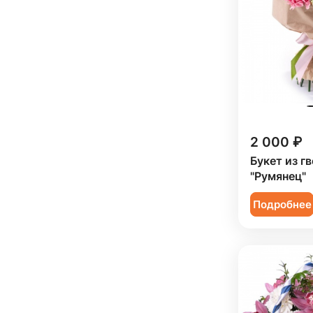
Подруге (
9
)
Ребенку (
10
)
Сестре (
9
)
2 000 ₽
Букет из г
"Румянец"
Подробнее