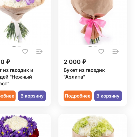
00 ₽
2 000 ₽
т из гвоздик и
Букет из гвоздик
дей "Нежный
"Аэлита"
аст"
робнее
В корзину
Подробнее
В корзину