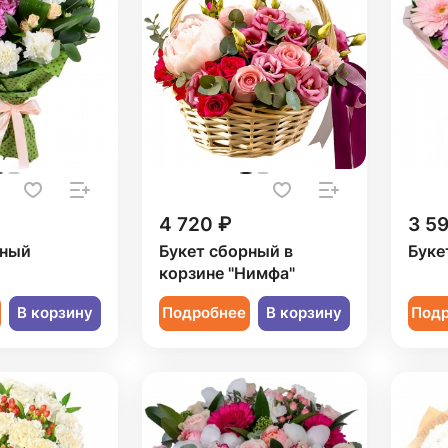
4 720 ₽
3 5
рный
Букет сборный в
Буке
корзине "Нимфа"
В корзину
Подробнее
В корзину
Под