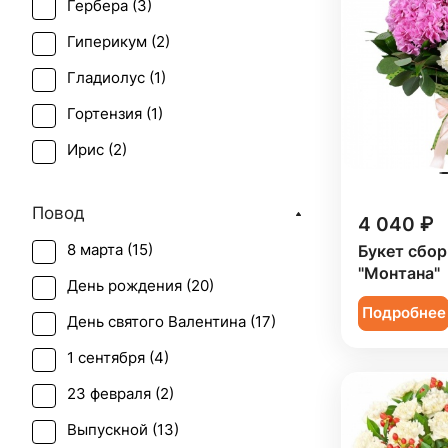
Гербера (
3
)
Гиперикум (
2
)
Гладиолус (
1
)
Гортензия (
1
)
Ирис (
2
)
Орхидея (
5
)
Повод
4 040 ₽
Пион (
2
)
8 марта (
15
)
Букет сбо
Роза (
8
)
"Монтана"
День рождения (
20
)
Роза кустовая (
5
)
Подробнее
День святого Валентина (
17
)
Скиммия (
1
)
1 сентября (
4
)
Статица (
1
)
23 февраля (
2
)
Фрезия (
1
)
Выпускной (
13
)
Хризантема (
3
)