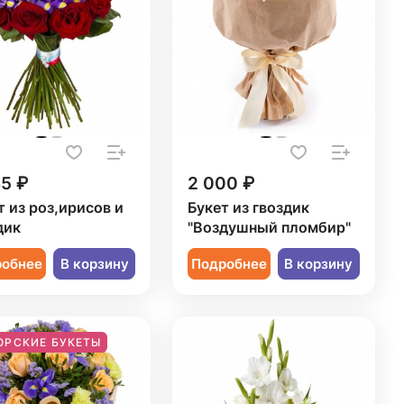
85 ₽
2 000 ₽
т из роз,ирисов и
Букет из гвоздик
дик
"Воздушный пломбир"
робнее
В корзину
Подробнее
В корзину
ОРСКИЕ БУКЕТЫ