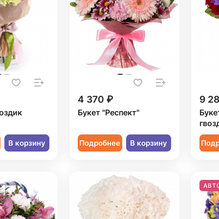
4 370 ₽
9 2
воздик
Букет "Респект"
Буке
гвоз
В корзину
Подробнее
В корзину
Под
АВТ