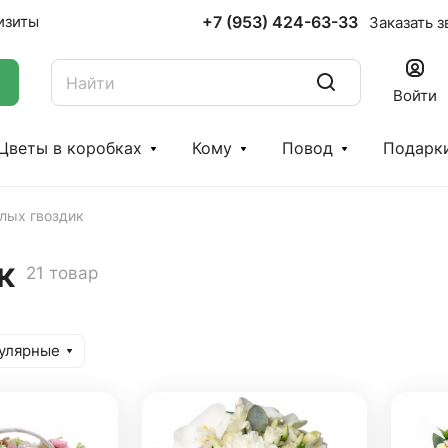
+7 (953) 424-63-33
изиты
Заказать з
Войти
Цветы в коробках
Кому
Повод
Подарк
елых гвоздик
к
21 товар
улярные