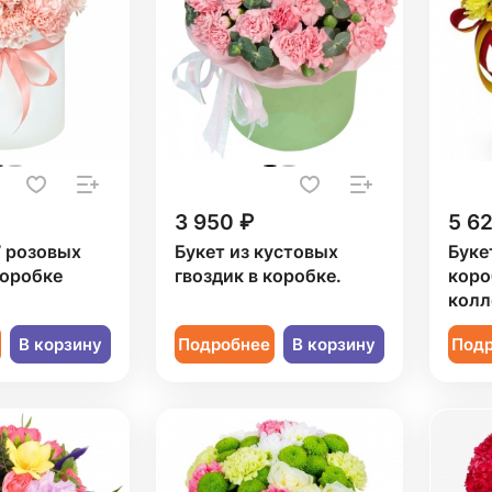
3 950 ₽
5 6
7 розовых
Букет из кустовых
Буке
коробке
гвоздик в коробке.
коро
колл
В корзину
Подробнее
В корзину
Под