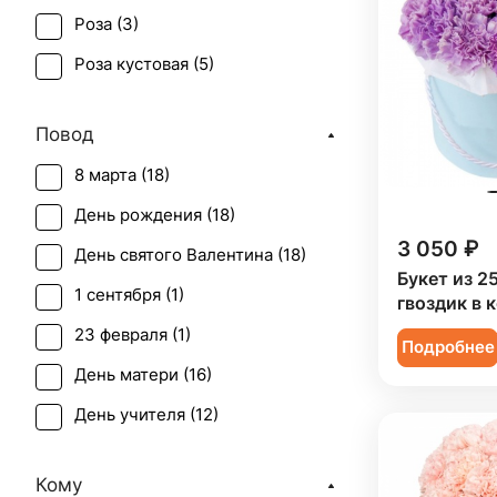
Роза (
3
)
Роза кустовая (
5
)
Скиммия (
1
)
Повод
Тюльпан (
1
)
8 марта (
18
)
Фрезия (
3
)
День рождения (
18
)
Хризантема (
3
)
3 050 ₽
День святого Валентина (
18
)
Эустома (
1
)
Букет из 2
1 сентября (
1
)
гвоздик в 
23 февраля (
1
)
Подробнее
День матери (
16
)
День учителя (
12
)
Первое свидание (
18
)
Кому
Рождение ребенка (
2
)