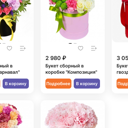
2 980 ₽
3 0
ный в
Букет сборный в
Буке
арнавал"
коробке "Композиция"
гвоз
В корзину
Подробнее
В корзину
Под