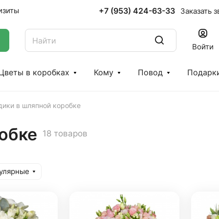
+7 (953) 424-63-33
изиты
Заказать з
Войти
Цветы в коробках
Кому
Повод
Подарк
дики в шляпной коробке
робке
18 товаров
улярные