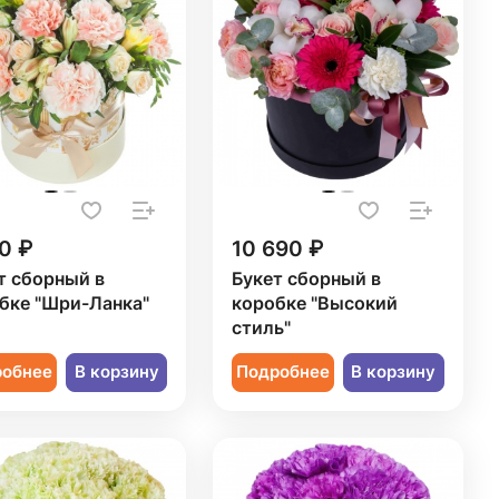
0 ₽
10 690 ₽
т сборный в
Букет сборный в
бке "Шри-Ланка"
коробке "Высокий
стиль"
робнее
В корзину
Подробнее
В корзину