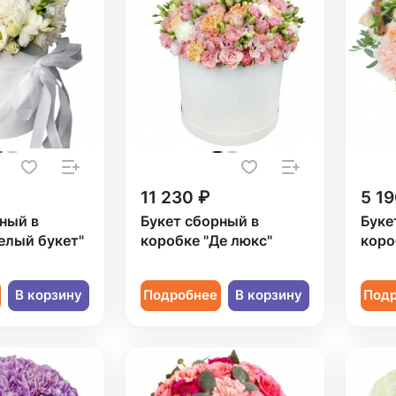
11 230 ₽
5 19
ный в
Букет сборный в
Буке
елый букет"
коробке "Де люкс"
коро
В корзину
Подробнее
В корзину
Под