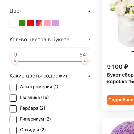
Цвет
Кол-во цветов в букете
9 100 ₽
Букет сбор
Какие цветы содержит
коробке "Б
Альстромерия (
1
)
Гвоздика (
16
)
Подробнее
Гербера (
2
)
Гиперикум (
2
)
Орхидея (
2
)