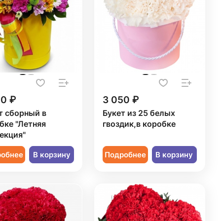
20 ₽
3 050 ₽
т сборный в
Букет из 25 белых
бке "Летняя
гвоздик,в коробке
екция"
робнее
В корзину
Подробнее
В корзину