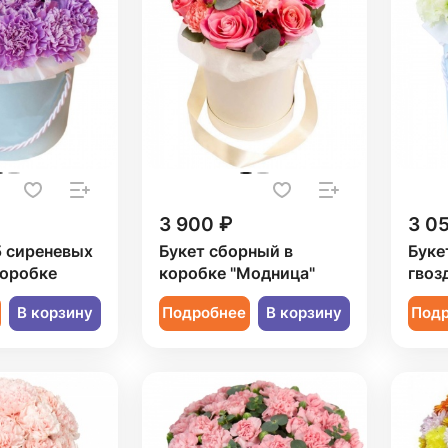
3 900 ₽
3 0
5 сиреневых
Букет сборный в
Буке
коробке
коробке "Модница"
гвоз
В корзину
Подробнее
В корзину
Под