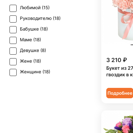
Любимой (
15
)
Татьянин день (
17
)
Руководителю (
18
)
Юбилей (
9
)
Бабушке (
18
)
Маме (
18
)
Девушке (
8
)
3 210 ₽
Жене (
18
)
Букет из 2
Женщине (
18
)
гвоздик в 
Коллеге (
18
)
Подробнее
Мужчине (
1
)
Подруге (
8
)
Ребенку (
7
)
Сестре (
8
)