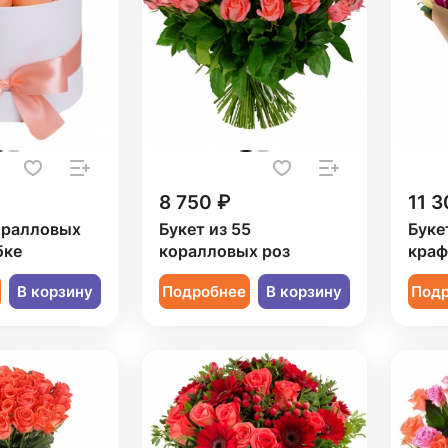
8 750 ₽
11 3
оралловых
Букет из 55
Буке
бке
коралловых роз
краф
В корзину
Подробнее
В корзину
Под