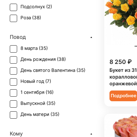
Подсолнух (
2
)
Роза (
38
)
Роза кустовая (
1
)
Повод
Статица (
1
)
8 марта (
35
)
Хризантема (
1
)
День рождения (
38
)
8 250 ₽
Эустома (
1
)
Букет из 31
День святого Валентина (
35
)
кораллово
Новый год (
7
)
оранжевой
1 сентября (
16
)
Подробнее
Выпускной (
35
)
День матери (
35
)
День учителя (
31
)
Кому
Первое свидание (
37
)