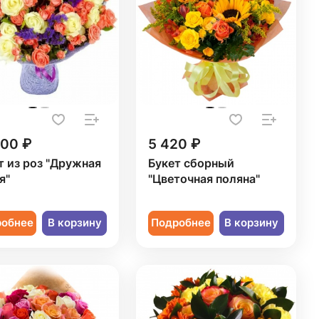
400 ₽
5 420 ₽
т из роз "Дружная
Букет сборный
я"
"Цветочная поляна"
робнее
В корзину
Подробнее
В корзину