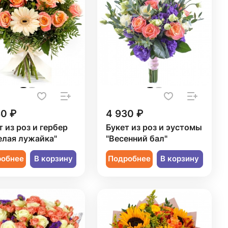
80 ₽
4 930 ₽
т из роз и гербер
Букет из роз и эустомы
елая лужайка"
"Весенний бал"
робнее
В корзину
Подробнее
В корзину