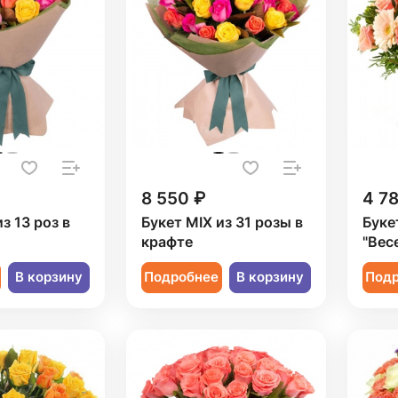
8 550 ₽
4 7
з 13 роз в
Букет MIX из 31 розы в
Буке
крафте
"Вес
В корзину
Подробнее
В корзину
Под