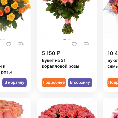
5 150 ₽
10 
Букет из 31
Буке
й и
коралловой розы
семь
 розы
В корзину
Подробнее
В корзину
Под