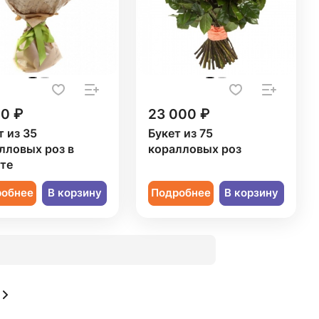
50 ₽
23 000 ₽
т из 35
Букет из 75
лловых роз в
коралловых роз
те
робнее
В корзину
Подробнее
В корзину