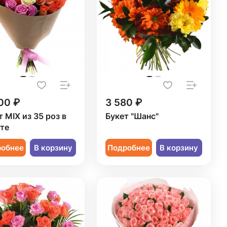
00 ₽
3 580 ₽
т MIX из 35 роз в
Букет "Шанс"
те
робнее
В корзину
Подробнее
В корзину