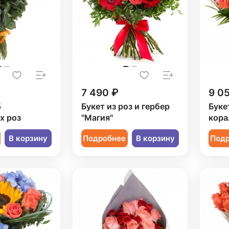
7 490 ₽
9 0
5
Букет из роз и гербер
Буке
х роз
"Магия"
кора
В корзину
Подробнее
В корзину
Под