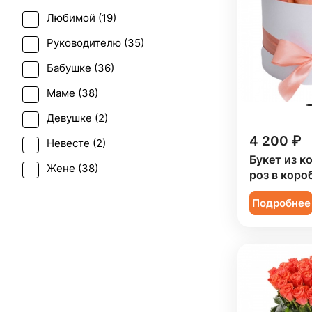
Любимой (
19
)
Последний звонок (
35
)
Руководителю (
35
)
Рождение ребенка (
13
)
Бабушке (
36
)
Рождество (
7
)
Маме (
38
)
Татьянин день (
35
)
Девушке (
2
)
Юбилей (
30
)
4 200 ₽
Невесте (
2
)
Букет из к
Жене (
38
)
роз в коро
Женщине (
38
)
Подробнее
Коллеге (
38
)
Мужчине (
3
)
Подруге (
1
)
Ребенку (
20
)