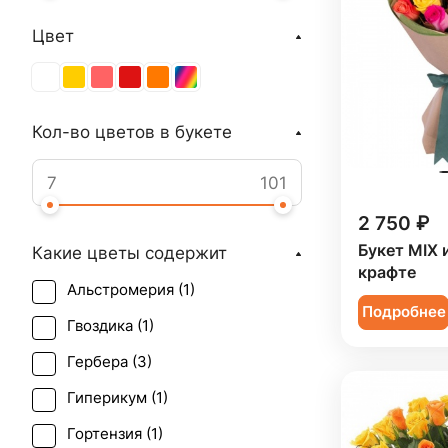
Цвет
Кол-во цветов в букете
2 750 ₽
Букет MIX и
Какие цветы содержит
крафте
Альстромерия (
1
)
Подробнее
Гвоздика (
1
)
Гербера (
3
)
Гиперикум (
1
)
Гортензия (
1
)