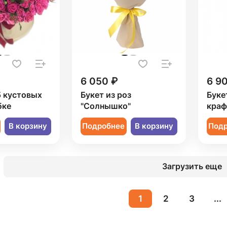
6 050 ₽
6 9
5 кустовых
Букет из роз
Букет
бке
"Солнышко"
краф
В корзину
Подробнее
В корзину
Под
Загрузить еще
1
2
3
...