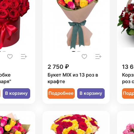
2 750 ₽
13 6
обке
Букет MIX из 13 роз в
Корз
заря"
крафте
роз 
В корзину
Подробнее
В корзину
Под