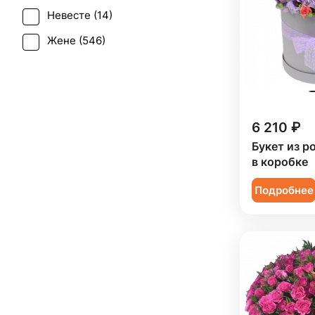
Танацетум (
1
)
Невесте (
14
)
Свадьба (
6
)
Тюльпан (
5
)
Жене (
546
)
Татьянин день (
493
)
Фрезия (
6
)
Женщине (
558
)
Траур (
6
)
Хризантема (
20
)
Коллеге (
549
)
Юбилей (
411
)
Эустома (
7
)
Мужчине (
108
)
6 210 ₽
Подруге (
91
)
Букет из р
в коробке
Ребенку (
193
)
Подробнее
Сестре (
92
)