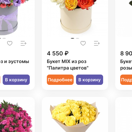
4 550 ₽
8 9
оз и эустомы
Букет MIX из роз
Буке
"Палитра цветов"
роз
В корзину
Подробнее
В корзину
Под