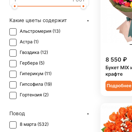
Какие цветы содержит
Альстромерия (
13
)
Астра (
1
)
Гвоздика (
12
)
8 550 ₽
Гербера (
5
)
Букет MIX 
Гиперикум (
11
)
крафте
Гипсофила (
19
)
Подробнее
Гортензия (
2
)
Ирис (
5
)
Повод
Калла (
8
)
8 марта (
532
)
Краспедия (
2
)