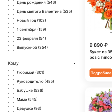
День рождения (
546
)
Лилия (
4
)
День святого Валентина (
535
)
Маттиола (
1
)
Новый год (
103
)
Мимоза (
2
)
1 сентября (
159
)
Орхидея (
14
)
23 февраля (
54
)
Пион (
3
)
9 890 ₽
Выпускной (
354
)
Подсолнух (
1
)
Букет из 3
День матери (
519
)
роз с гипс
Ранункулюс (
1
)
Кому
День учителя (
353
)
Роза (
513
)
Любимой (
301
)
Подробнее
Пасха (
41
)
Роза кустовая (
69
)
Руководителю (
485
)
Первое свидание (
500
)
Ромашка (
1
)
Бабушке (
536
)
Последний звонок (
327
)
Скиммия (
1
)
Маме (
545
)
Рождение ребенка (
299
)
Статица (
6
)
Девушке (
93
)
Рождество (
102
)