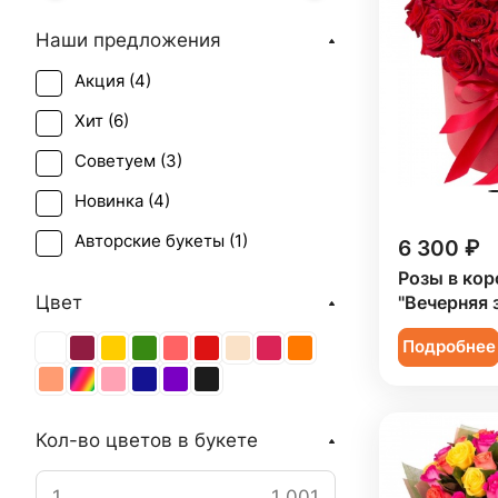
Наши предложения
Акция (
4
)
Хит (
6
)
Советуем (
3
)
Новинка (
4
)
Авторские букеты (
1
)
6 300 ₽
Розы в кор
Цвет
"Вечерняя 
Подробнее
Кол-во цветов в букете