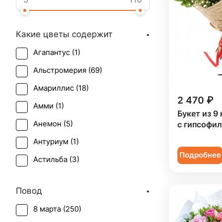
Какие цветы содержит
Агапантус (
1
)
Альстромерия (
69
)
Амариллис (
18
)
2 470 ₽
Амми (
1
)
Букет из 9
Анемон (
5
)
с гипсофи
Антуриум (
1
)
Подробнее
Астильба (
3
)
Астра (
3
)
Повод
Брассика (
2
)
8 марта (
250
)
Бувардия (
1
)