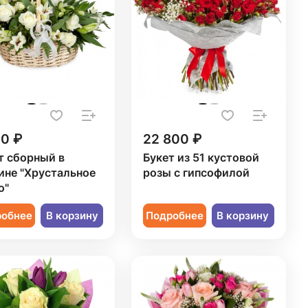
20 ₽
22 800 ₽
т сборный в
Букет из 51 кустовой
ине "Хрустальное
розы с гипсофилой
о"
робнее
В корзину
Подробнее
В корзину