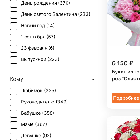
День рождения (
370
)
Буплерум (
1
)
День святого Валентина (
233
)
Ваксфлауэр (
2
)
Новый год (
14
)
Васильки (
1
)
1 сентября (
57
)
Гвоздика (
42
)
23 февраля (
6
)
Гербера (
37
)
Выпускной (
223
)
Гиацинт (
6
)
6 150 ₽
День матери (
192
)
Букет из г
Гиперикум (
38
)
роз "Сласт
Кому
День учителя (
146
)
Гипсофила (
42
)
Любимой (
325
)
Пасха (
8
)
Гладиолус (
2
)
Подробнее
Руководителю (
349
)
Первое свидание (
370
)
Гортензия (
30
)
Бабушке (
358
)
Последний звонок (
207
)
Дельфиниум (
1
)
Маме (
367
)
Рождение ребенка (
133
)
Ирис (
46
)
Девушке (
92
)
Рождество (
13
)