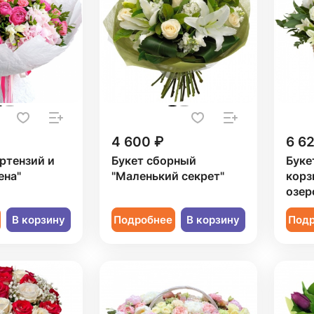
4 600 ₽
6 6
ортензий и
Букет сборный
Буке
ена"
"Маленький секрет"
корз
озер
В корзину
Подробнее
В корзину
Под