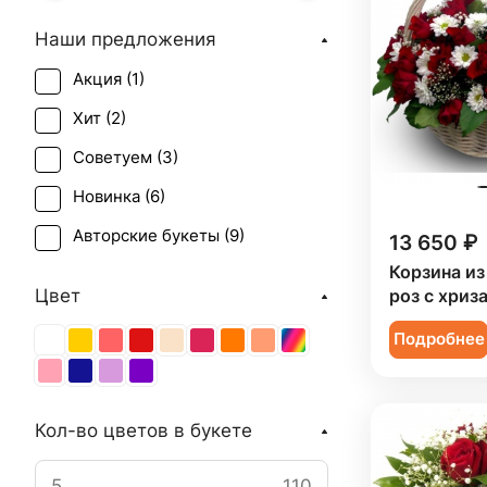
Наши предложения
Акция (
1
)
Хит (
2
)
Советуем (
3
)
Новинка (
6
)
Авторские букеты (
9
)
13 650 ₽
Корзина из
Цвет
роз с хриз
Подробнее
Кол-во цветов в букете