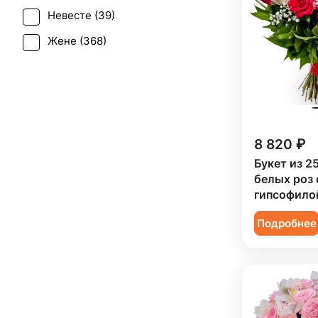
Калла (
10
)
Невесте (
39
)
Свадьба (
20
)
Краспедия (
2
)
Жене (
368
)
Татьянин день (
186
)
Леукоспермум (
1
)
Женщине (
371
)
Траур (
1
)
Лилия (
30
)
Коллеге (
368
)
Юбилей (
242
)
Лимониум (
4
)
Мужчине (
18
)
Маттиола (
9
)
8 820 ₽
Подруге (
91
)
Мимоза (
15
)
Букет из 2
Ребенку (
155
)
белых роз 
Нарцисс (
3
)
Сестре (
91
)
гипсофило
Озотамнус (
3
)
Подробнее
Орнитогалум (
1
)
Орхидея (
41
)
Пион (
21
)
Подсолнух (
32
)