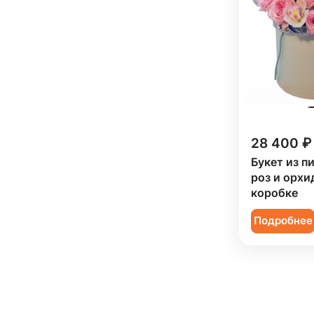
Ранункулюс (
9
)
Роза (
196
)
Роза кустовая (
80
)
Ромашка (
5
)
Сирень (
3
)
28 400 ₽
Скиммия (
4
)
Букет из п
Солидаго (
6
)
роз и орхи
Статица (
16
)
коробке
Танацетум (
13
)
Подробнее
Тюльпан (
46
)
Фрезия (
20
)
Хамелациум (
1
)