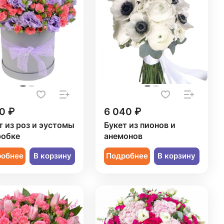
0 ₽
6 040 ₽
т из роз и эустомы
Букет из пионов и
робке
анемонов
робнее
В корзину
Подробнее
В корзину