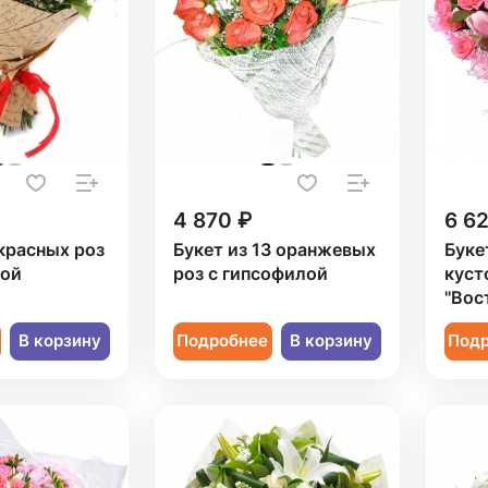
4 870 ₽
6 6
 красных роз
Букет из 13 оранжевых
Буке
лой
роз с гипсофилой
куст
"Вос
В корзину
Подробнее
В корзину
Под