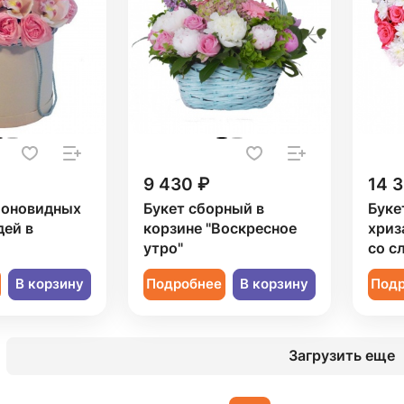
9 430 ₽
14 
ионовидных
Букет сборный в
Буке
дей в
корзине "Воскресное
хриз
утро"
со с
В корзину
Подробнее
В корзину
Под
Загрузить еще