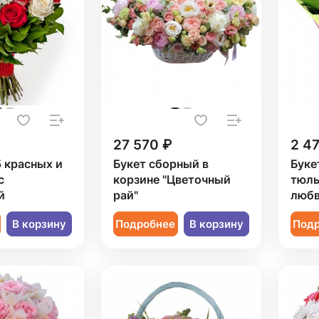
27 570 ₽
2 4
5 красных и
Букет сборный в
Буке
с
корзине "Цветочный
тюль
й
рай"
любв
В корзину
Подробнее
В корзину
Под