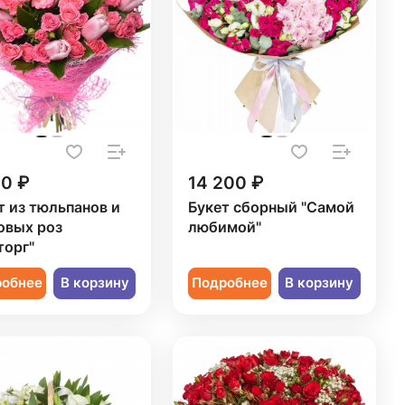
20 ₽
14 200 ₽
т из тюльпанов и
Букет сборный "Самой
овых роз
любимой"
торг"
робнее
В корзину
Подробнее
В корзину