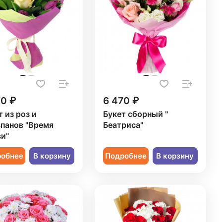
70 ₽
6 470 ₽
т из роз и
Букет сборный "
панов "Время
Беатриса"
и"
робнее
В корзину
Подробнее
В корзину