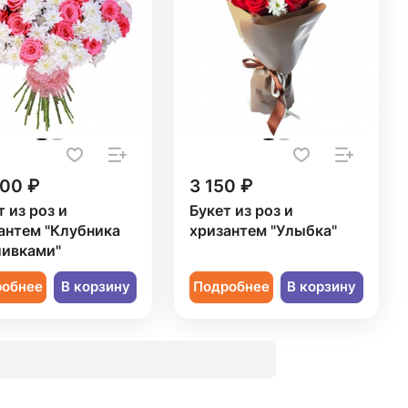
300 ₽
3 150 ₽
т из роз и
Букет из роз и
антем "Клубника
хризантем "Улыбка"
ливками"
робнее
В корзину
Подробнее
В корзину