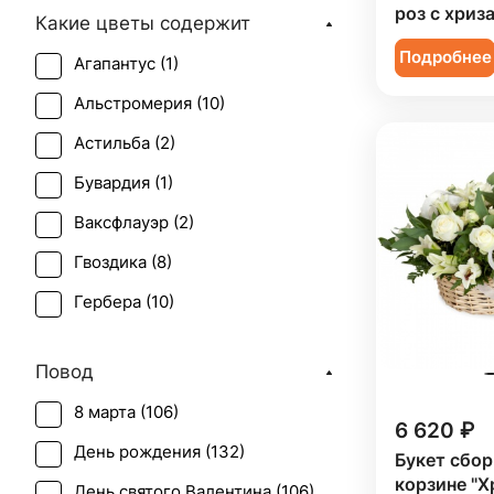
роз с хриз
Какие цветы содержит
Подробнее
Агапантус (
1
)
Альстромерия (
10
)
Астильба (
2
)
Бувардия (
1
)
Ваксфлауэр (
2
)
Гвоздика (
8
)
Гербера (
10
)
Гиацинт (
1
)
Повод
Гиперикум (
4
)
8 марта (
106
)
Гипсофила (
7
)
6 620 ₽
День рождения (
132
)
Букет сбор
Гортензия (
5
)
корзине "Х
День святого Валентина (
106
)