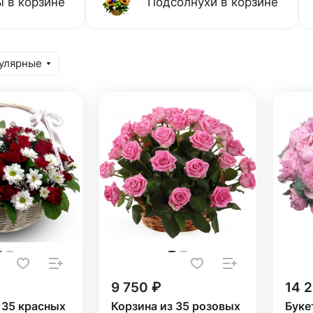
 в корзине
Подсолнухи в корзине
улярные
9 750 ₽
14 
 35 красных
Корзина из 35 розовых
Буке