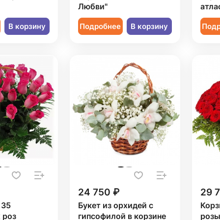
Любви"
атла
В корзину
Подробнее
В корзину
Под
24 750 ₽
29 
 35
Букет из орхидей с
Корз
 роз
гипсофилой в корзине
розы