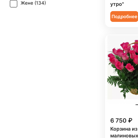
Жене (
134
)
утро"
Ромашка (
1
)
Женщине (
134
)
Подробнее
Сирень (
1
)
Коллеге (
133
)
Солидаго (
1
)
Мужчине (
21
)
Статица (
3
)
Подруге (
21
)
Танацетум (
3
)
Ребенку (
6
)
Тюльпан (
2
)
Сестре (
21
)
Фрезия (
1
)
Хризантема (
12
)
Эрингиум (
1
)
Эустома (
11
)
6 750 ₽
Корзина из
малиновых