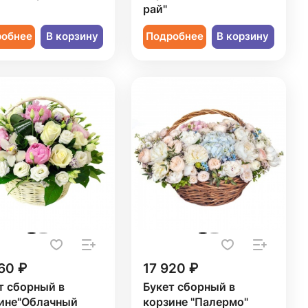
рай"
робнее
В корзину
Подробнее
В корзину
60 ₽
17 920 ₽
т сборный в
Букет сборный в
ине"Облачный
корзине "Палермо"