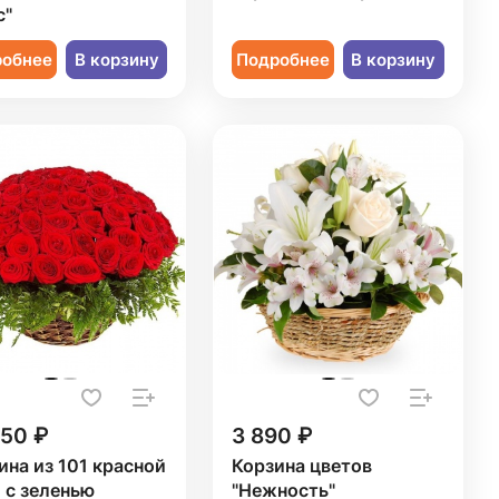
с"
робнее
В корзину
Подробнее
В корзину
750 ₽
3 890 ₽
ина из 101 красной
Корзина цветов
 с зеленью
"Нежность"