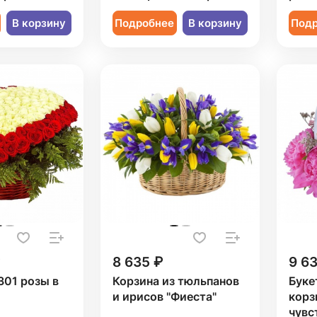
В корзину
Подробнее
В корзину
Под
8 635 ₽
9 6
301 розы в
Корзина из тюльпанов
Буке
и ирисов "Фиеста"
корз
чувс