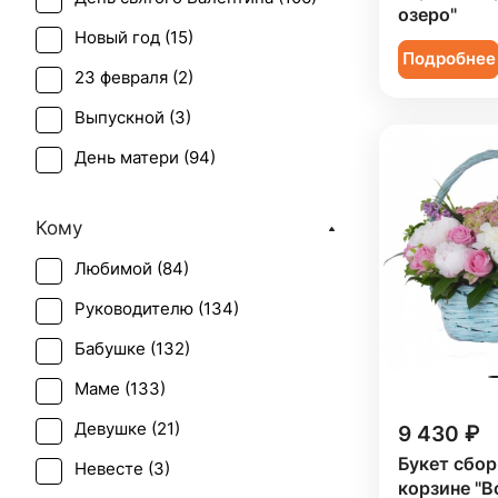
Ирис (
4
)
озеро"
Новый год (
15
)
Лилия (
7
)
Подробнее
23 февраля (
2
)
Лимониум (
2
)
Выпускной (
3
)
Маттиола (
1
)
День матери (
94
)
Нарцисс (
1
)
День учителя (
24
)
Нигелла (
1
)
Кому
Пасха (
3
)
Озотамнус (
1
)
Любимой (
84
)
Первое свидание (
104
)
Орхидея (
18
)
Руководителю (
134
)
Рождение ребенка (
116
)
Пион (
27
)
Бабушке (
132
)
Рождество (
15
)
Подсолнух (
15
)
Маме (
133
)
Свадьба (
4
)
Ранункулюс (
1
)
Девушке (
21
)
9 430 ₽
Татьянин день (
75
)
Роза (
77
)
Букет сбор
Невесте (
3
)
Юбилей (
128
)
Роза кустовая (
13
)
корзине "В