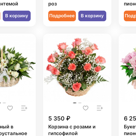
антемой
роз
пион
В корзину
Подробнее
В корзину
Под
5 350 ₽
6 2
ный в
Корзина с розами и
Буке
рустальное
гипсофилой
пион