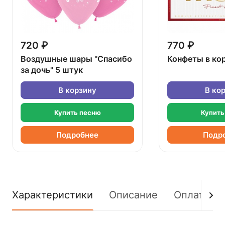
720 ₽
770 ₽
Воздушные шары "Спасибо
Конфеты в ко
за дочь" 5 штук
В корзину
В ко
Купить песню
Купить
Подробнее
Подр
Характеристики
Описание
Оплата