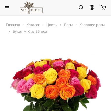
Главная
Каталог
Цветы
Розы
Короткие розы
Букет MIX из 35 роз